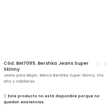
Cód. BM7095. Bershka Jeans Super
Cód. BM7094. Bershka
Skinny
Cód. BM7096. Bershka
Jeans Super Skinny
Jeans para Mujer, Marca Bershka Super Skinny, tiro
Jeans Super Skinny
alto y tobilleras.
Este producto no está disponible porque no
quedan existencias.