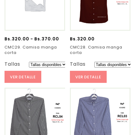
Bs.
320.00
-
Bs.
370.00
Bs.
320.00
CMC29. Camisa manga
CMC28. Camisa manga
corta
corta
Tallas
Tallas
VER DETALLE
VER DETALLE