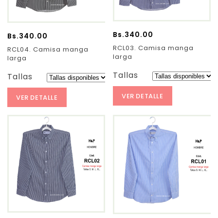
Bs.
340.00
Bs.
340.00
RCL03. Camisa manga
RCL04. Camisa manga
larga
larga
Tallas
Tallas
VER DETALLE
VER DETALLE