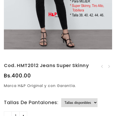
Cod. HMT2012 Jeans Super Skinny
Cod. HMT2011 Jeans
Cod. HMT2013 Jeans
Super Skinny
Bs.
400.00
Super Skinny
Marca H&P Original y con Garantía.
Tallas De Pantalones: