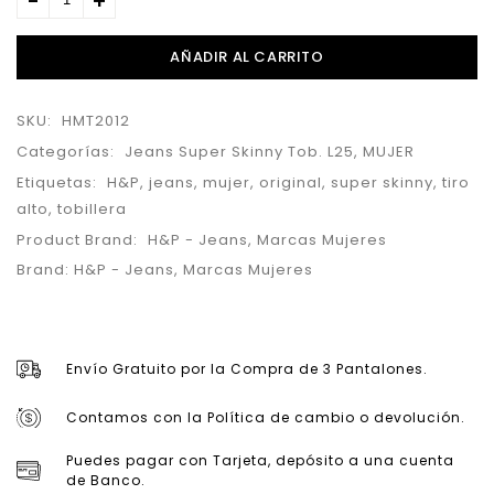
AÑADIR AL CARRITO
SKU:
HMT2012
Categorías:
Jeans Super Skinny Tob. L25
,
MUJER
Etiquetas:
H&P
,
jeans
,
mujer
,
original
,
super skinny
,
tiro
alto
,
tobillera
Product Brand:
H&P - Jeans
,
Marcas Mujeres
Brand:
H&P - Jeans
,
Marcas Mujeres
Envío Gratuito por la Compra de 3 Pantalones.
Contamos con la Política de cambio o devolución.
Puedes pagar con Tarjeta, depósito a una cuenta
de Banco.