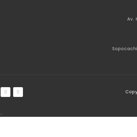
Av. 
Sopocachi
Copy
…