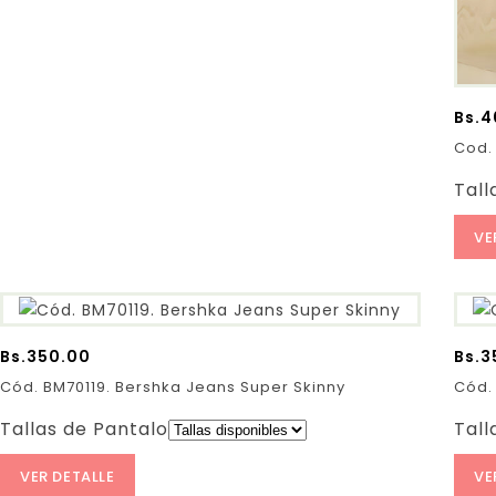
Bs.
4
Cod.
Tall
VE
Bs.
350.00
Bs.
3
Cód. BM70119. Bershka Jeans Super Skinny
Cód.
Tallas de Pantalones:
Tall
VER DETALLE
VE