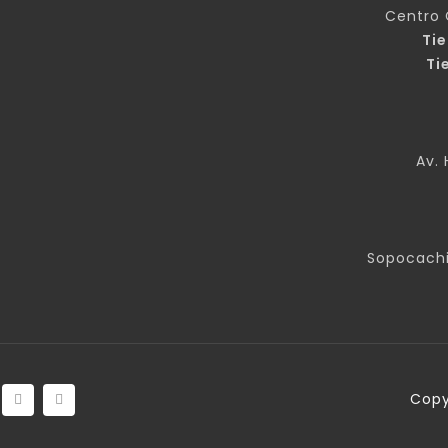
Centro 
Ti
Ti
Av. 
Sopocachi
Copy