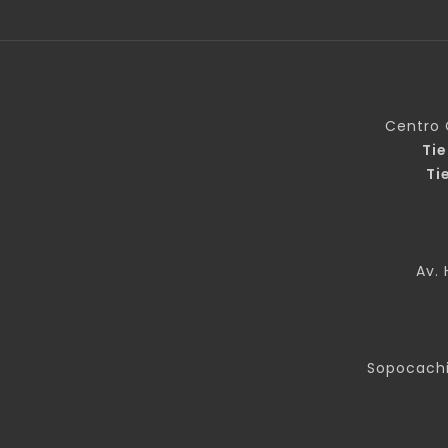
Centro 
Ti
Ti
Av. 
Sopocachi