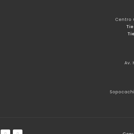
Centro 
Ti
Ti
Av. 
Sopocachi
Copy