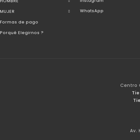
Instagram
HOMBRE
WhatsApp
MUJER
Formas de pago
Porqué Elegirnos ?
Centro 
Ti
Ti
Av. 