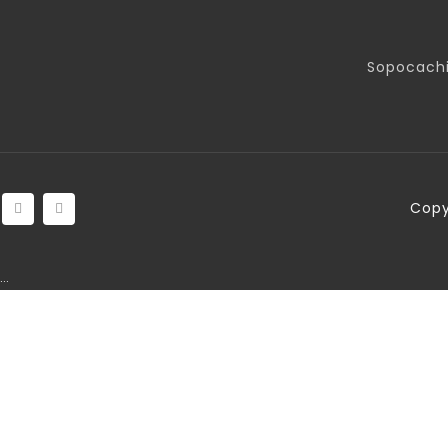
Sopocachi
Copy
…