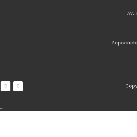
Av. 
Sopocachi
Copy
…