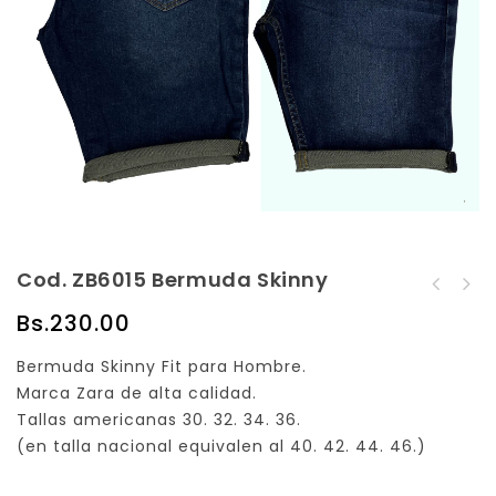
Cod. ZB6015 Bermuda Skinny
Cod. ZB6014 Bermuda
Cod. ZB6017 Bermuda
Skinny
Bs.
230.00
Skinny
Bermuda Skinny Fit para Hombre.
Marca Zara de alta calidad.
Tallas americanas 30. 32. 34. 36.
(en talla nacional equivalen al 40. 42. 44. 46.)