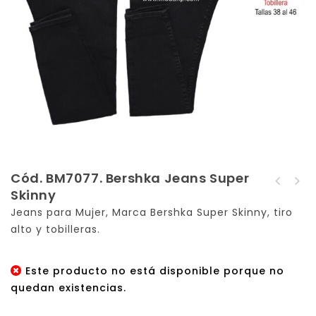
Cód. BM7077. Bershka Jeans Super
Cod. ZBS40. Zara.
Skinny
Cód. BM7078. Bershka
Bermuda Skinny
Jeans para Mujer, Marca Bershka Super Skinny, tiro
Jeans Super Skinny
alto y tobilleras.
Este producto no está disponible porque no
quedan existencias.