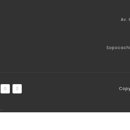
Av. 
Sopocachi
Copy
…