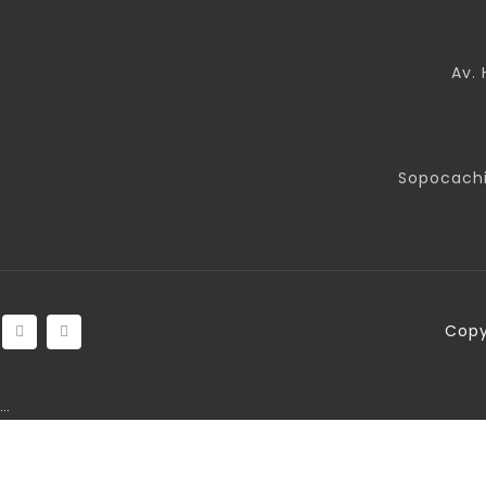
Av. 
Sopocachi
Copy
…