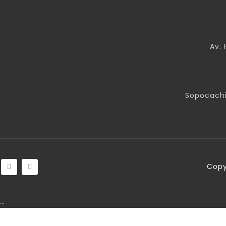
Av. 
Sopocachi
Copy
…