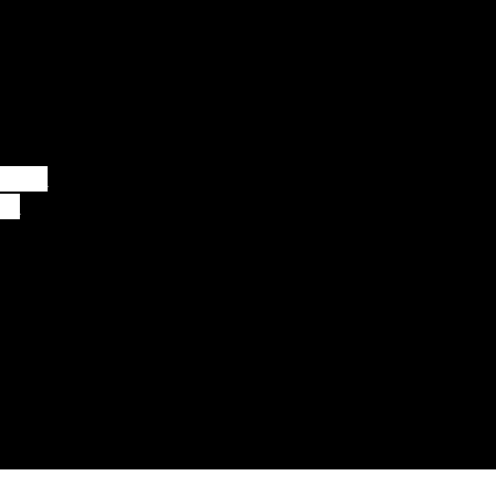
illera
rgo