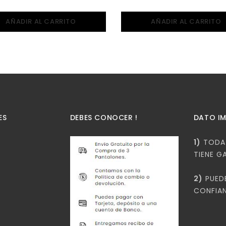
AÑADIR AL CARRITO
AÑADIR AL CARRITO
ES
DEBES CONOCER !
DATO I
1)
TODA 
TIENE G
2)
PUED
CONFIAN