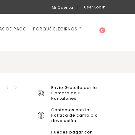
User Login
Mi Cuenta
AS DE PAGO
PORQUÉ ELEGIRNOS ?
0
Envío Gratuito por la
Cód. BHSS50 Bershka,
Compra de 3
Cód. ZSKTG28 Zara TG.
Jeans Super Skinny
Pantalones.
Jeans Skinny
Contamos con la
Política de cambio o
devolución.
Puedes pagar con