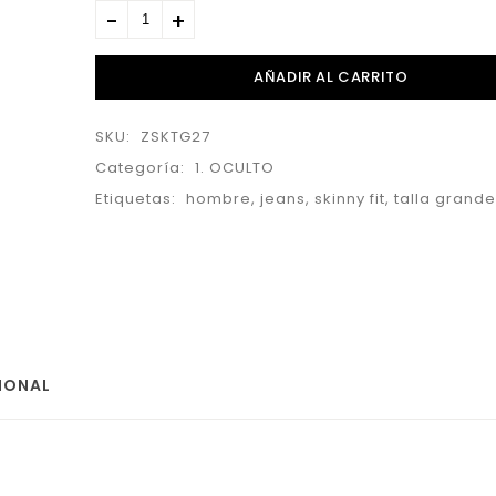
AÑADIR AL CARRITO
SKU:
ZSKTG27
Categoría:
1. OCULTO
Etiquetas:
hombre
,
jeans
,
skinny fit
,
talla grande
IONAL