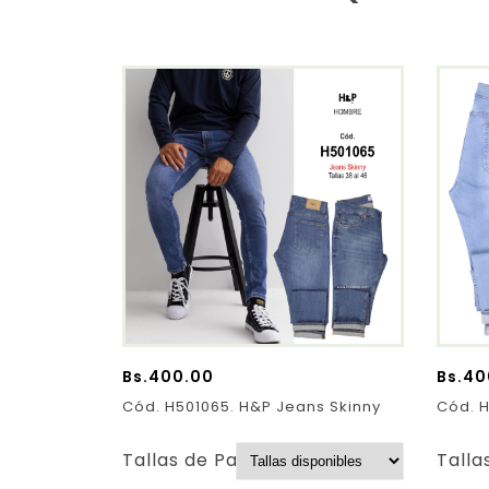
Bs.
400.00
Bs.
40
Cód. H501065. H&P Jeans Skinny
Cód. H
Tallas de Pantalones:
Talla