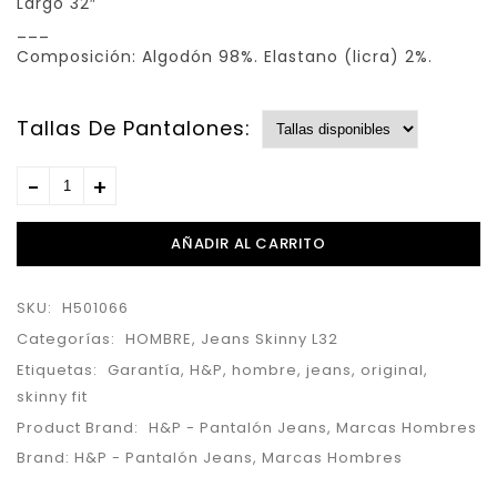
Largo 32″
___
Composición: Algodón 98%. Elastano (licra) 2%.
Tallas De Pantalones:
AÑADIR AL CARRITO
SKU:
H501066
Categorías:
HOMBRE
,
Jeans Skinny L32
Etiquetas:
Garantía
,
H&P
,
hombre
,
jeans
,
original
,
skinny fit
Product Brand:
H&P - Pantalón Jeans
,
Marcas Hombres
Brand:
H&P - Pantalón Jeans
,
Marcas Hombres