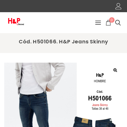
0
Cód. H501066. H&P Jeans Skinny
🔍