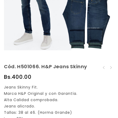
Cód. H501066. H&P Jeans Skinny
Cód. H501065. H&P
Cód. HSK1024 Jeans H&P
Jeans Skinny
Bs.
400.00
Skinny
Jeans Skinny Fit.
Marca H&P Original y con Garantía.
Alta Calidad comprobada.
Jeans alicrado.
Tallas: 38 al 46. (Horma Grande)