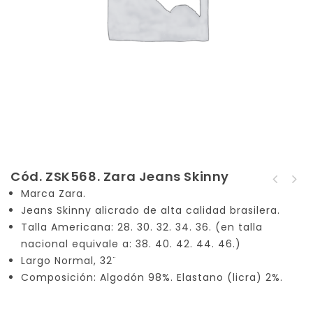
Cód. ZSK568. Zara Jeans Skinny
Cód. ZSK565. Zara
Marca Zara.
Cód. ZSK564. Zara
Jeans Skinny
Jeans Skinny alicrado de alta calidad brasilera.
Jeans Skinny
Talla Americana: 28. 30. 32. 34. 36. (en talla
nacional equivale a: 38. 40. 42. 44. 46.)
Largo Normal, 32¨
Composición: Algodón 98%. Elastano (licra) 2%.