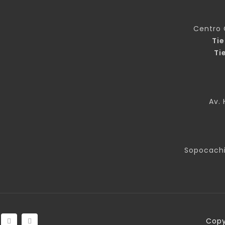
Centro 
Ti
Ti
Av. 
Sopocachi
Copy