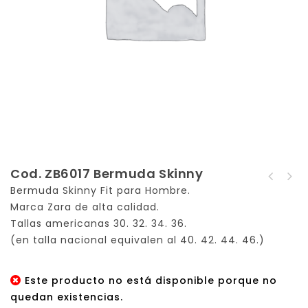
Cod. ZB6017 Bermuda Skinny
Cod. ZB6015 Bermuda
Bermuda Skinny Fit para Hombre.
Cód. HSL1011 Jeans
Skinny
Marca Zara de alta calidad.
Slim
Tallas americanas 30. 32. 34. 36.
(en talla nacional equivalen al 40. 42. 44. 46.)
Este producto no está disponible porque no
quedan existencias.