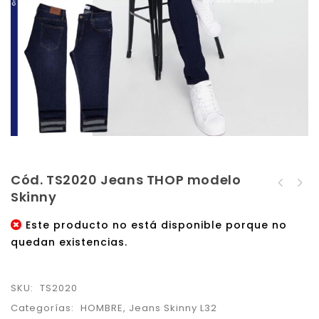
Cód. TS2020 Jeans THOP modelo
Cód. TS2019 Jeans THOP
Skinny
Cód. TS2021 Jeans THOP
modelo Skinny
modelo Skinny
Este producto no está disponible porque no
quedan existencias.
SKU:
TS2020
Categorías:
HOMBRE
,
Jeans Skinny L32