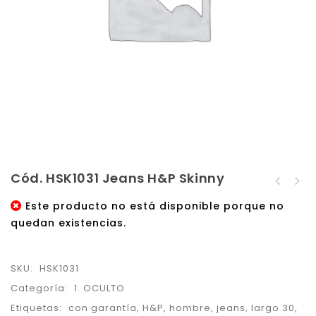
Cód. HSK1031 Jeans H&P Skinny
Cód. HSK1030 Jeans H&P
Cód. BHR314 Bershka,
Skinny
Este producto no está disponible porque no
Jeans Roto Super
quedan existencias.
Skinny
SKU:
HSK1031
Categoría:
1. OCULTO
Etiquetas:
con garantía
,
H&P
,
hombre
,
jeans
,
largo 30
,