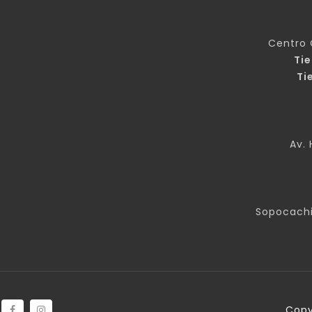
Centro 
Ti
Ti
Av. 
Sopocachi
Copy