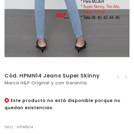
Cód. HPMN14 Jeans Super Skinny
Cod. HPMN13 Jeans
Marca H&P Original y con Garantía.
Cod. HPMN15 Jeans
Super Skinny
Super Skinny
Este producto no está disponible porque no
quedan existencias.
SKU:
HPMN14