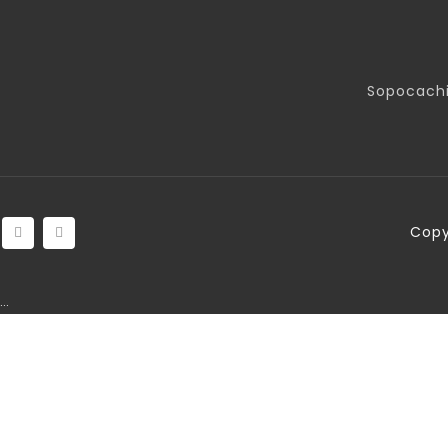
Sopocachi
Copy
…