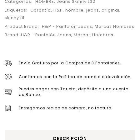
Categorías:
HOMBRE
,
Jeans Skinny L32
Etiquetas:
Garantía
,
H&P
,
hombre
,
jeans
,
original
,
skinny fit
Product Brand:
H&P - Pantalón Jeans
,
Marcas Hombres
Brand:
H&P - Pantalón Jeans
,
Marcas Hombres
Envío Gratuito por la Compra de 3 Pantalones.
Contamos con la Política de cambio o devolución.
Puedes pagar con Tarjeta, depósito a una cuenta
de Banco.
Entregamos recibo de compra, no factura.
DESCRIPCIÓN