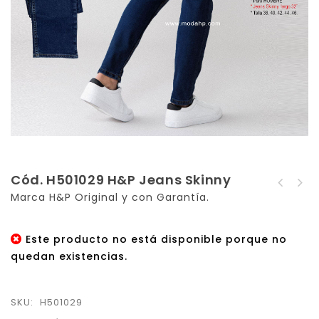
Cód. H501029 H&P Jeans Skinny
Cód. H501028 H&P Jeans
Marca H&P Original y con Garantía.
Cód. H501030 H&P Jeans
Skinny
Skinny
Este producto no está disponible porque no
quedan existencias.
SKU:
H501029