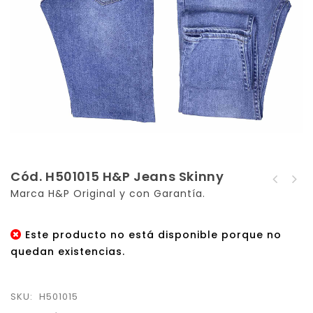
Cód. H501015 H&P Jeans Skinny
Cód. 505016. H&P.
Marca H&P Original y con Garantía.
Cód. H501016 H&P Jeans
Drill Skinny
Skinny
Este producto no está disponible porque no
quedan existencias.
SKU:
H501015