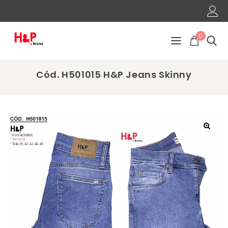
0
Cód. H501015 H&P Jeans Skinny
🔍