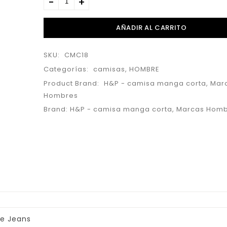
AÑADIR AL CARRITO
SKU:
CMC18
Categorías:
camisas
,
HOMBRE
Product Brand:
H&P - camisa manga corta
,
Mar
Hombres
Brand:
H&P - camisa manga corta
,
Marcas Homb
e Jeans