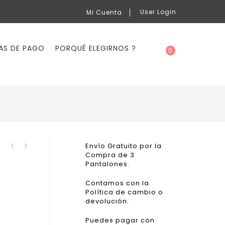
User Login
Mi Cuenta
AS DE PAGO
PORQUÉ ELEGIRNOS ?
0
Envío Gratuito por la
Cód. BM70117. Bershka
Compra de 3
CMC19. Camisa manga
Jeans Super Skinny
Pantalones.
corta
Contamos con la
Política de cambio o
devolución.
Puedes pagar con