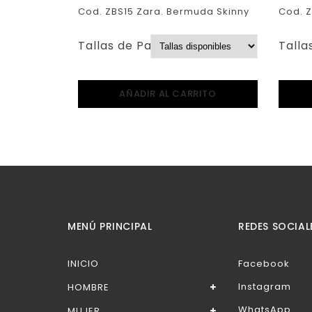
Cod. ZBS15 Zara. Bermuda Skinny
Cod. Z
Tallas de Pantalones:
Talla
AÑADIR AL CARRITO
MENÚ PRINCIPAL
REDES SOCIAL
INICIO
Facebook
Instagram
HOMBRE
WhatsApp
MUJER