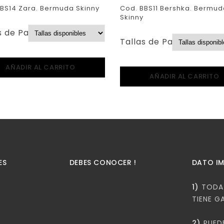
BS14 Zara. Bermuda Skinny
Cod. BBS11 Bershka. Bermud
Skinny
s de Pantalones:
Tallas de Pantalones:
AÑADIR AL CARRITO
AÑADIR AL CARRITO
ES
DEBES CONOCER !
DATO I
1)
TODA 
TIENE G
2)
PUED