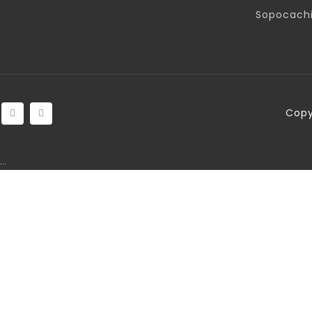
Sopocachi
Copy
…