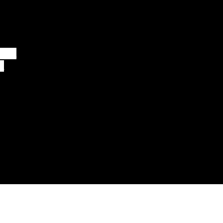
llera
go