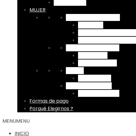
H&P - Blazers
MUJER
Pantalones por Diseño
Jeans Slim
Jeans Super Skinny Tobi
Jeans Super Skinny Lar
Pantalones por Marca
H&P - Jeans
Bershka - Jeans
Poleras
H&P - Poleras
Chaquetas Vintage
H&P - Chaquetas
Formas de pago
Porqué Elegirnos ?
Skip
MENU
MENU
to
INICIO
content