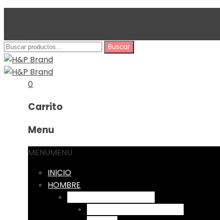
Mi Cuenta
User Login
Buscar
Buscar
por:
0
Carrito
Menu
MENU
MENU
INICIO
HOMBRE
Pantalones por Diseño
Dril Skinny - Bolsillo chino