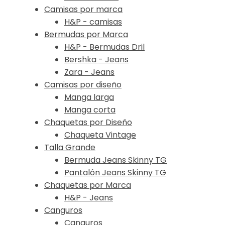
Camisas por marca
H&P - camisas
Bermudas por Marca
H&P - Bermudas Dril
Bershka - Jeans
Zara - Jeans
Camisas por diseño
Manga larga
Manga corta
Chaquetas por Diseño
Chaqueta Vintage
Talla Grande
Bermuda Jeans Skinny TG
Pantalón Jeans Skinny TG
Chaquetas por Marca
H&P - Jeans
Canguros
Canguros