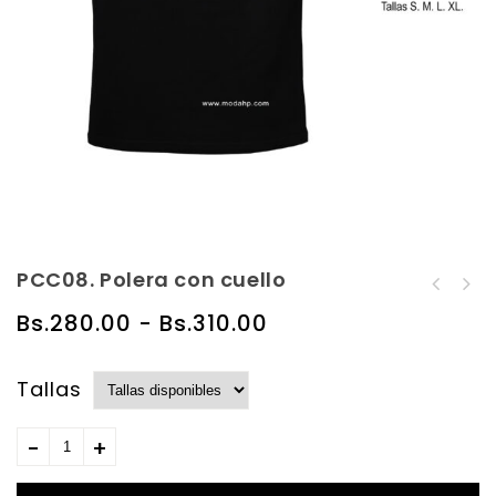
PCC08. Polera con cuello
Cód.HDB08. H&P. Drill
LCML13. Camisa manga
Skinny
Bs.
280.00
-
Bs.
310.00
larga
Tallas