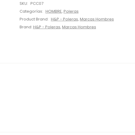
SKU:
PCC07
Categorías:
HOMBRE
,
Poleras
Product Brand:
H&P - Poleras
,
Marcas Hombres
Brand:
H&P - Poleras
,
Marcas Hombres