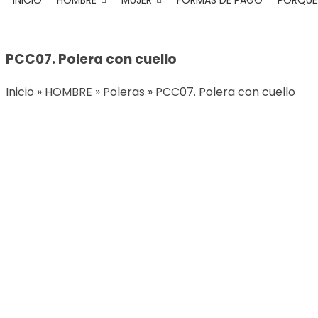
INICIO
HOMBRE
MUJER
FORMAS DE PAGO
PORQUÉ 
content
PCC07. Polera con cuello
Inicio
»
HOMBRE
»
Poleras
»
PCC07. Polera con cuello