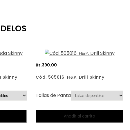
ODELOS
Bs.
390.00
 Skinny
Cód. 505016. H&P. Drill Skinny
Tallas de Pantalones:
Añadir al carrito