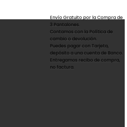
Envío Gratuito por la Compra de
3 Pantalones.
Contamos con la Política de
cambio o devolución.
Puedes pagar con Tarjeta,
depósito a una cuenta de Banco.
Entregamos recibo de compra,
no factura.