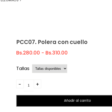
ELEGIRNOS ?
PCC07. Polera con cuello
Bs.
280.00
-
Bs.
310.00
Tallas
Quantity
Añadir al carrito