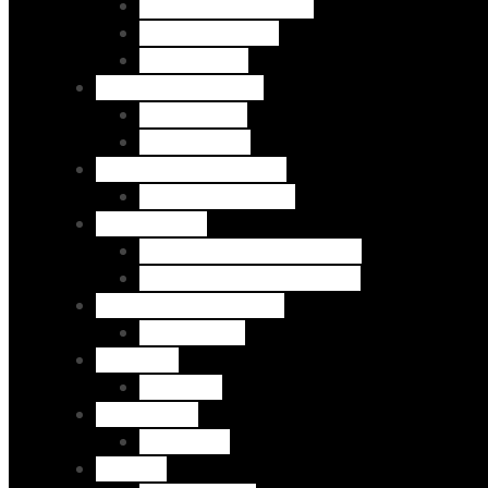
H&P - Bermudas Dril
Bershka - Jeans
Zara - Jeans
Camisas por diseño
Manga larga
Manga corta
Chaquetas por Diseño
Chaqueta Vintage
Talla Grande
Bermuda Jeans Skinny TG
Pantalón Jeans Skinny TG
Chaquetas por Marca
H&P - Jeans
Canguros
Canguros
SUDADERAS
Sudaderas
BLAZERS