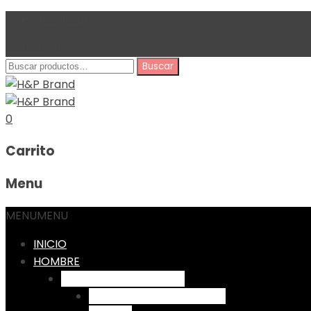
Mi Cuenta
User Login
Buscar
Buscar
por:
0
Carrito
Menu
MENU
MENU
INICIO
HOMBRE
Pantalones por Diseño
Dril Skinny - Bolsillo chino