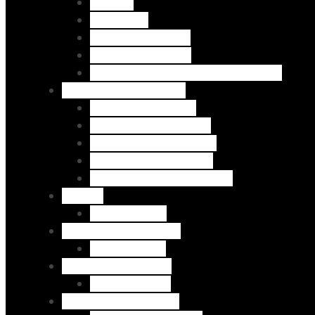
Dril Slim
Jeans Slim
Jeans Skinny L/32"
Jeans Skinny L/30"
Jeans Super Skinny. Tobillero. L/28"
Pantalones por Marca
H&P - Pantalón Dril
H&P - Pantalón Jeans
Thop - Pantalón Jeans
Zara - Pantalón Jeans
Bershka - Pantalón Jeans
Poleras
H&P - Poleras
Bermudas por Diseño
Bermuda Slim
Camisas por marca
H&P - camisas
Bermudas por Marca