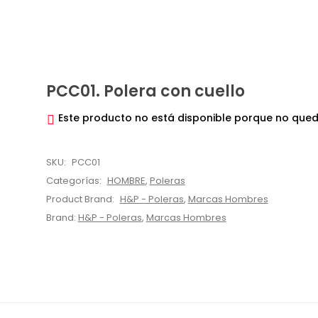
PCC01. Polera con cuello
Este producto no está disponible porque no qued
SKU:
PCC01
Categorías:
HOMBRE
,
Poleras
Product Brand:
H&P - Poleras
,
Marcas Hombres
Brand:
H&P - Poleras
,
Marcas Hombres