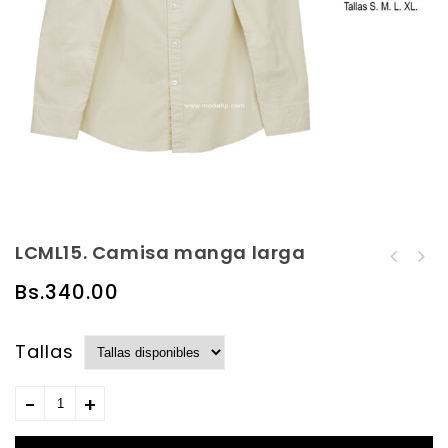
LCML15. Camisa manga larga
PCC14. Polera con
LCML16. Camisa manga
cuello
Bs.
340.00
larga
Tallas