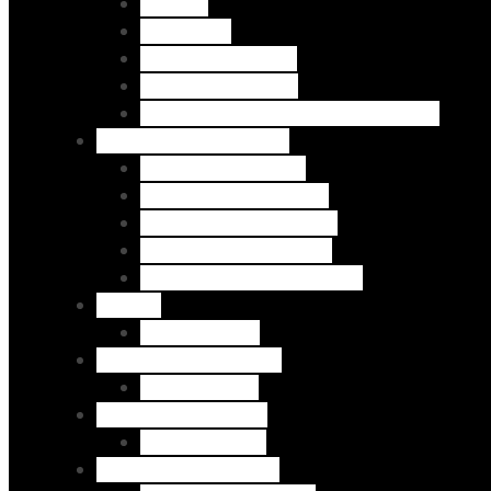
Dril Slim
Jeans Slim
Jeans Skinny L/32"
Jeans Skinny L/30"
Jeans Super Skinny. Tobillero. L/28"
Pantalones por Marca
H&P - Pantalón Dril
H&P - Pantalón Jeans
Thop - Pantalón Jeans
Zara - Pantalón Jeans
Bershka - Pantalón Jeans
Poleras
H&P - Poleras
Bermudas por Diseño
Bermuda Slim
Camisas por marca
H&P - camisas
Bermudas por Marca