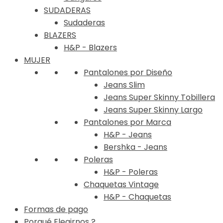
SUDADERAS
Sudaderas
BLAZERS
H&P - Blazers
MUJER
Pantalones por Diseño
Jeans Slim
Jeans Super Skinny Tobillera
Jeans Super Skinny Largo
Pantalones por Marca
H&P - Jeans
Bershka - Jeans
Poleras
H&P - Poleras
Chaquetas Vintage
H&P - Chaquetas
Formas de pago
Porqué Elegirnos ?