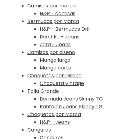
Camisas por marca
H&P - camisas
Bermudas por Marca
H&P - Bermudas Dril
Bershka - Jeans
Zara - Jeans
Camisas por diseño
Manga larga
Manga corta
Chaquetas por Diseño
Chaqueta Vintage
Talla Grande
Bermuda Jeans Skinny TG
Pantalón Jeans Skinny TG
Chaquetas por Marca
H&P - Jeans
Canguros
Canguros