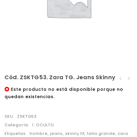
Cód. ZSKTG53. Zara TG. Jeans Skinny
Cód. ZSKTG52. Zara TG.
Cód. ZSKTG54. Zara TG.
Jeans Skinny
Este producto no está disponible porque no
Jeans Skinny
quedan existencias.
SKU:
ZSKTG53
Categoría:
1. OCULTO
Etiquetas:
hombre
,
jeans
,
skinny fit
,
talla grande
,
zara