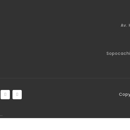
Av. 
Sopocachi
Copy
…