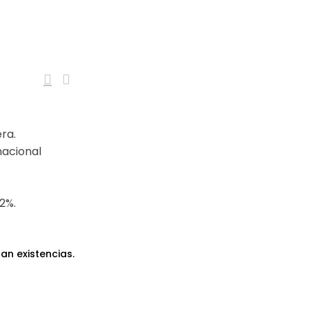
ra.
 nacional
2%.
an existencias.