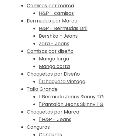
Camisas por marca
H&P - camisas
Bermudas por Marca
H&P - Bermudas Dril
Bershka - Jeans
Zara - Jeans
Camisas por diseño
Manga larga
Manga corta
Chaquetas por Diseño
Chaqueta Vintage
Talla Grande
Bermuda Jeans Skinny TG
Pantalón Jeans Skinny TG
Chaquetas por Marca
H&P - Jeans
Canguros
Canguros