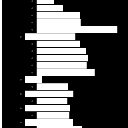
Dril Slim
Jeans Slim
Jeans Skinny L/32"
Jeans Skinny L/30"
Jeans Super Skinny. Tobillero. L/28"
Pantalones por Marca
H&P - Pantalón Dril
H&P - Pantalón Jeans
Thop - Pantalón Jeans
Zara - Pantalón Jeans
Bershka - Pantalón Jeans
Poleras
H&P - Poleras
Bermudas por Diseño
Bermuda Slim
Camisas por marca
H&P - camisas
Bermudas por Marca