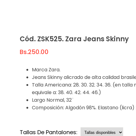
Cód. ZSK525. Zara Jeans Skinny
Bs.
250.00
Marca Zara.
Jeans Skinny alicrado de alta calidad brasile
Talla Americana: 28. 30. 32. 34. 36. (en talla
equivale a: 38. 40. 42. 44. 46.)
Largo Normal, 32¨
Composición: Algodón 98%. Elastano (licra) 
Tallas De Pantalones: