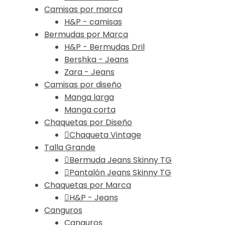
Camisas por marca
H&P - camisas
Bermudas por Marca
H&P - Bermudas Dril
Bershka - Jeans
Zara - Jeans
Camisas por diseño
Manga larga
Manga corta
Chaquetas por Diseño
Chaqueta Vintage
Talla Grande
Bermuda Jeans Skinny TG
Pantalón Jeans Skinny TG
Chaquetas por Marca
H&P - Jeans
Canguros
Canguros