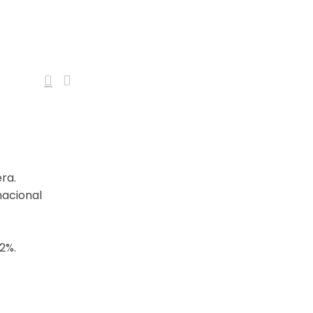
ra.
 nacional
2%.