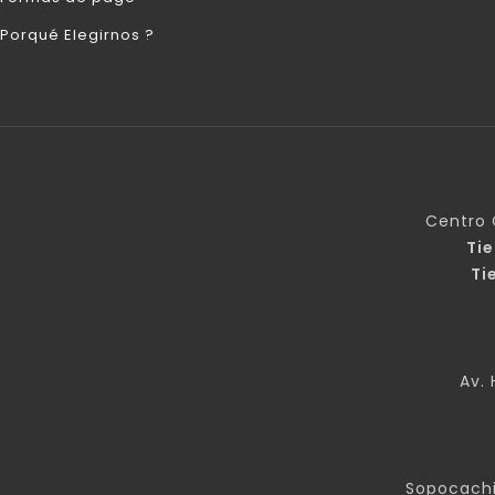
Porqué Elegirnos ?
Centro 
Ti
Ti
Av. 
Sopocachi