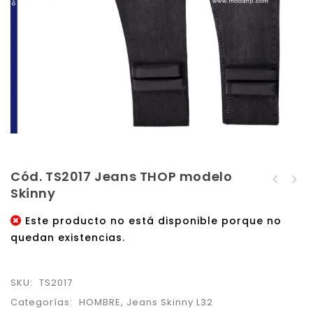
Cód. TS2017 Jeans THOP modelo
Cód. TS2016 Jeans THOP
Skinny
Cód. TS2018 Jeans THOP
modelo Skinny
modelo Skinny
Este producto no está disponible porque no
quedan existencias.
SKU:
TS2017
Categorías:
HOMBRE
,
Jeans Skinny L32