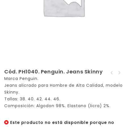
Cód. PH1040. Penguin. Jeans Skinny
Cód. PH1039. Penguin.
Marca Penguin.
Cód. PH1041. Penguin.
Jeans Skinny
Jeans alicrado para Hombre de Alta Calidad, modelo
Jeans Skinny
Skinny.
Tallas: 38. 40. 42. 44. 46.
Composición: Algodon 98%. Elastano (licra) 2%.
Este producto no está disponible porque no