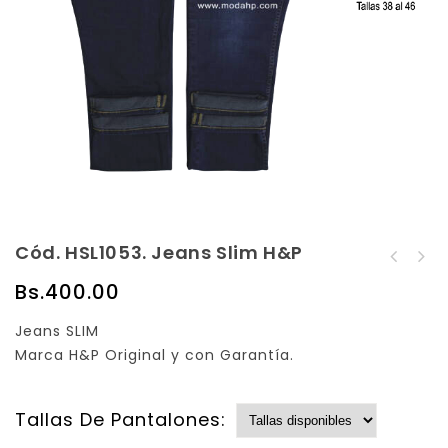
Cód. HSL1053. Jeans Slim H&P
Cód. HSL1052. Jeans
Cód. BM70113. Bershka
Slim H&P
Bs.
400.00
Jeans Super Skinny
Jeans SLIM
Marca H&P Original y con Garantía.
Tallas De Pantalones: