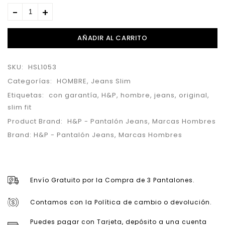
AÑADIR AL CARRITO
SKU:
HSL1053
Categorías:
HOMBRE
,
Jeans Slim
Etiquetas:
con garantía
,
H&P
,
hombre
,
jeans
,
original
,
slim fit
Product Brand:
H&P - Pantalón Jeans
,
Marcas Hombres
Brand:
H&P - Pantalón Jeans
,
Marcas Hombres
Envío Gratuito por la Compra de 3 Pantalones.
Contamos con la Política de cambio o devolución.
Puedes pagar con Tarjeta, depósito a una cuenta