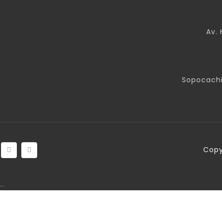
Av. 
Sopocachi
Copy
…