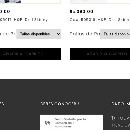
0.00
Bs.
390.00
05017. H&P. Drill Skinny
Cód. 505016. H&P. Drill Skinn
s de Pantalones:
Tallas de Pantalones:
AÑADIR AL CARRITO
AÑADIR AL CARRITO
ES
DEBES CONOCER !
DATO I
1)
TODA 
TIENE G