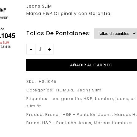
Jeans SLIM
Marca H&P Original y con Garantía.
Tallas De Pantalones:
AÑADIR AL CARRITO
SKU:
HSL1045
Categorías:
HOMBRE
,
Jeans Slim
Etiquetas:
con garantía
,
H&P
,
hombre
,
jeans
,
or
slim fit
Product Brand:
H&P - Pantalón Jeans
,
Marcas H
Brand:
H&P - Pantalón Jeans
,
Marcas Hombres