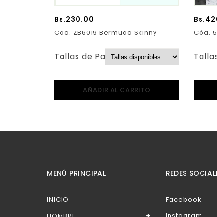
Bs.
230.00
Bs.
42
Cod. ZB6019 Bermuda Skinny
Cód. 5
Tallas de Pantalones:
Talla
AÑADIR AL CARRITO
MENÚ PRINCIPAL
REDES SOCIAL
INICIO
Facebook
Instagram
HOMBRE