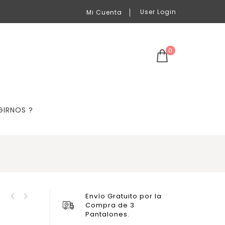
User Login
Mi Cuenta
0
GIRNOS ?
Envío Gratuito por la
Cód. HSL1044. Jeans
Compra de 3
Cód.D5036. H&P. Drill
Slim H&P
Pantalones.
Skinny