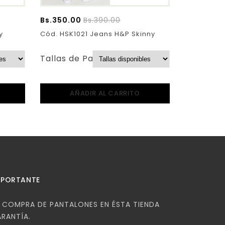
Bs.
350.00
Bs.
390.00
y
Cód. HSK1021 Jeans H&P Skinny
Tallas de Pantalones:
AÑADIR AL CARRITO
MPORTANTE
COMPRA DE PANTALONES EN ÉSTA TIENDA
ARANTÍA.