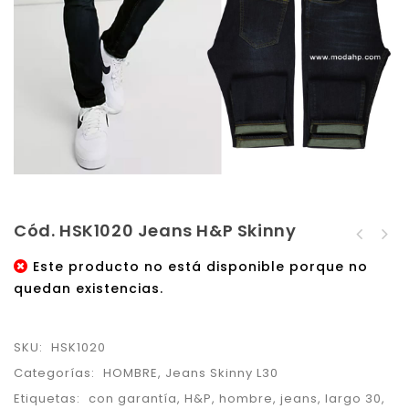
Cód. HSK1020 Jeans H&P Skinny
Cód. HSK1019 Jeans H&P
Cód. HSK1021 Jeans H&P
Skinny
Este producto no está disponible porque no
Skinny
quedan existencias.
SKU:
HSK1020
Categorías:
HOMBRE
,
Jeans Skinny L30
Etiquetas:
con garantía
,
H&P
,
hombre
,
jeans
,
largo 30
,