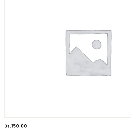
Bs.
150.00