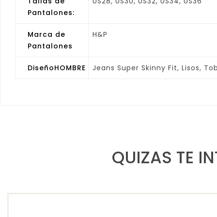
Tallas de
US28, US30, US32, US34, US36
Pantalones:
Marca de
H&P
Pantalones
DiseñoHOMBRE
Jeans Super Skinny Fit, Lisos, Tob
QUIZAS TE I