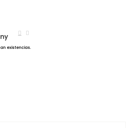
nny
an existencias.