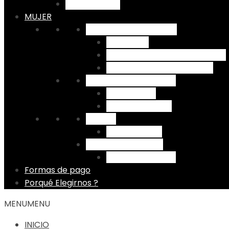
H&P - Blazers
MUJER
Pantalones por Diseño
Jeans Slim
Jeans Super Skinny Tobillera
Jeans Super Skinny Largo
Pantalones por Marca
H&P - Jeans
Bershka - Jeans
Poleras
H&P - Poleras
Chaquetas Vintage
H&P - Chaquetas
Formas de pago
Porqué Elegirnos ?
Skip
MENU
MENU
to
INICIO
content