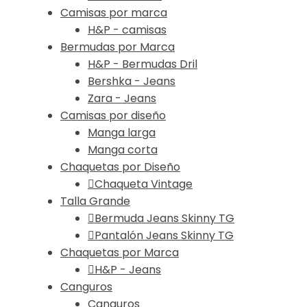
Camisas por marca
H&P - camisas
Bermudas por Marca
H&P - Bermudas Dril
Bershka - Jeans
Zara - Jeans
Camisas por diseño
Manga larga
Manga corta
Chaquetas por Diseño
Chaqueta Vintage
Talla Grande
Bermuda Jeans Skinny TG
Pantalón Jeans Skinny TG
Chaquetas por Marca
H&P - Jeans
Canguros
Canguros