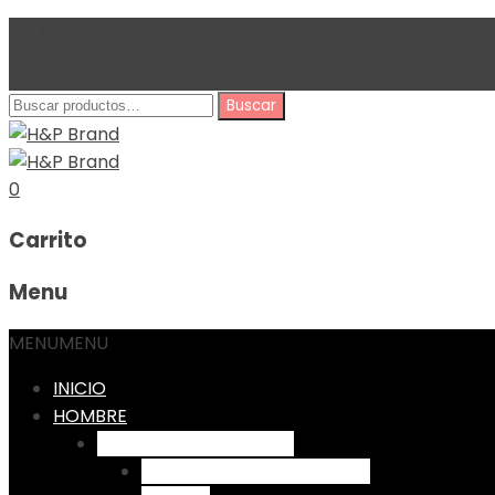
Mi Cuenta
User Login
Buscar
Buscar
por:
0
Carrito
Menu
MENU
MENU
INICIO
HOMBRE
Pantalones por Diseño
Dril Skinny - Bolsillo chino