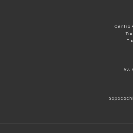
Centro 
Ti
Ti
Av. 
Sopocachi