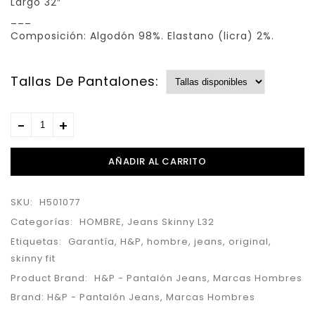
Largo 32″
___
Composición: Algodón 98%. Elastano (licra) 2%.
Tallas De Pantalones:
AÑADIR AL CARRITO
SKU:
H501077
Categorías:
HOMBRE
,
Jeans Skinny L32
Etiquetas:
Garantía
,
H&P
,
hombre
,
jeans
,
original
,
skinny fit
Product Brand:
H&P - Pantalón Jeans
,
Marcas Hombres
Brand:
H&P - Pantalón Jeans
,
Marcas Hombres