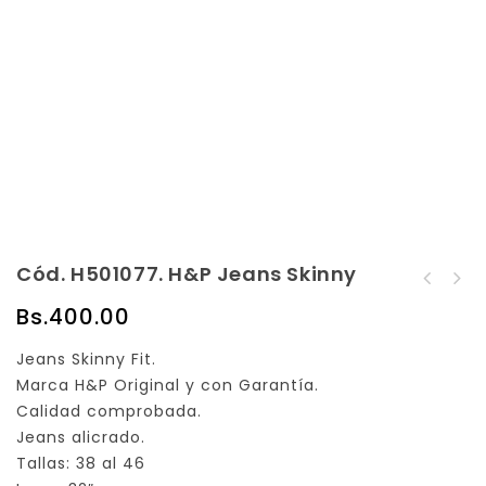
Cód. H501077. H&P Jeans Skinny
Cód. H501076. H&P
Cód. H501078. H&P
Jeans Skinny
Bs.
400.00
Jeans Skinny
Jeans Skinny Fit.
Marca H&P Original y con Garantía.
Calidad comprobada.
Jeans alicrado.
Tallas: 38 al 46